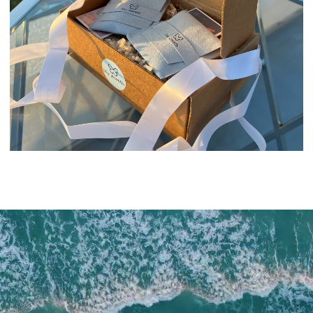
О бренде
+7 993 918 75 23
Рекомендации по уходу
info
@sky-jewells.ru
Оплата и доставка
Возврат и обмен
Политика обработки персональных данных
Публичная оферта
Разработка сайта
*Instagram (Meta Platforms) запрещен в РФ