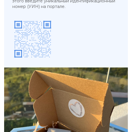
КАТАЛОГ
КОЛЛЕКЦИИ
Подвески
Tropicana
Кольца
Magic sky
Браслеты
Blue lagoon
Серьги
In the air
Бижутерия
Ювелирные украшения
Новинки
ПОКУПАТЕЛЯМ
КОНТАКТЫ