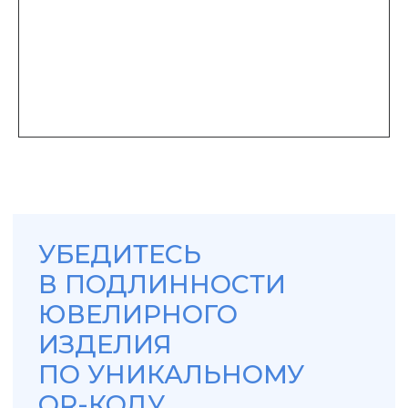
информацию о ювелирном изделии: продавца,
производителя, страну происхождения, состав,
вес, время выпуска.
Проверить подлинность изделия можно по QR-
коду, указанному также на бирке, либо через
сайт федеральной пробирной палаты. Для
этого введите уникальный идентификационный
номер (УИН) на портале.