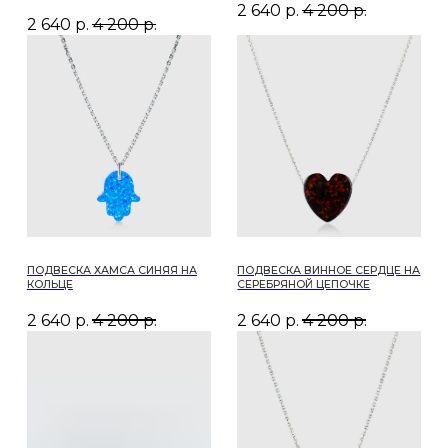
ПОДВЕСКА СИНЯЯ ЛУНА НА
ПОДВЕСКА КРАСНЫЕ ГУБЫ НА
СЕРЕБРЯНОЙ ЦЕПОЧКЕ
СЕРЕБРЯНОЙ ЦЕПОЧКЕ
2 640
р.
4 200
р.
2 640
р.
4 200
р.
1
2
УБЕДИТЕСЬ
В ПОДЛИННОСТИ
ЮВЕЛИРНОГО
ИЗДЕЛИЯ
ПО УНИКАЛЬНОМУ
QR-КОДУ
Все наши украшения сопровождаются
сертификатом качества. Вы можете узнать всю
информацию о ювелирном изделии: продавца,
производителя, страну происхождения, состав,
вес, время выпуска.