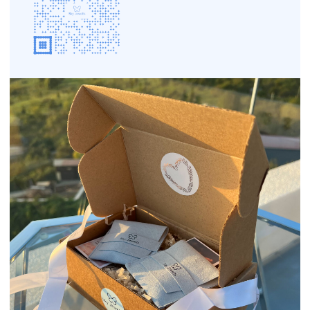
КАТАЛОГ
КОЛЛЕКЦИИ
Подвески
Tropicana
Кольца
Magic sky
Браслеты
Blue lagoon
Серьги
In the air
Бижутерия
Ювелирные украшения
Новинки
ПОКУПАТЕЛЯМ
КОНТАКТЫ
О бренде
+7 993 918 75 23
Рекомендации по уходу
info
@sky-jewells.ru
Оплата и доставка
Возврат и обмен