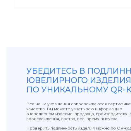
УБЕДИТЕСЬ В ПОДЛИННОС
ЮВЕЛИРНОГО ИЗДЕЛИЯ
ПО УНИКАЛЬНОМУ QR-КОД
Все наши украшения сопровождаются сертификатом
качества. Вы можете узнать всю информацию
о ювелирном изделии: продавца, производителя, страну
происхождения, состав, вес, время выпуска.
Проверить подлинность изделия можно по QR-коду,
указанному также на бирке, либо через сайт федерально
пробирной палаты. Для этого введите уникальный
идентификационный номер (УИН) на портале.