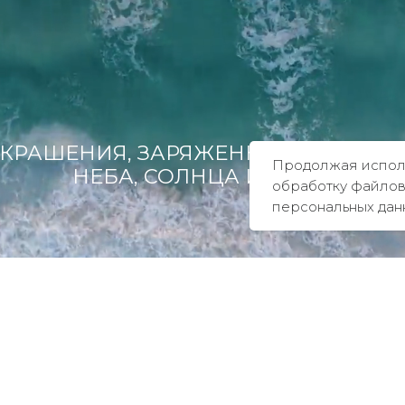
Продолжая использ
обработку файлов
персональных дан
КОЛЛЕКЦИИ
ПОКУПАТЕЛЯМ
Tropicana
О бренде
Magic sky
Рекомендации по уходу
Blue lagoon
Оплата и доставка
In the air
Возврат и обмен
ия