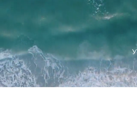
КАТАЛОГ
Подвески
Кольца
Браслеты
Серьги
Бижутерия
Ювелирные украшен
Новинки