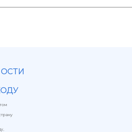
ТИ
У
й