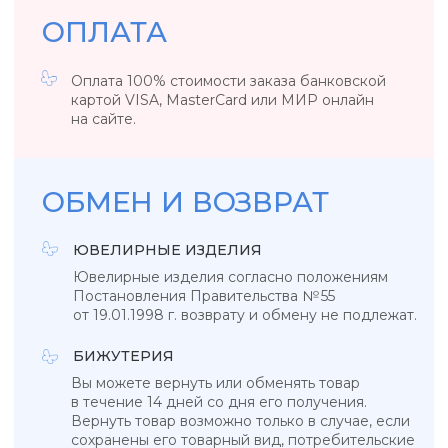
КАТАЛОГ
КОЛЛЕКЦИИ
Подвески
Tropicana
Кольца
Magic sky
Браслеты
Blue lagoon
Серьги
In the air
Бижутерия
Ювелирные украшения
Новинки
ПОКУПАТЕЛЯМ
КОНТАКТЫ
О бренде
+7 993 918 75 23
Рекомендации по уходу
info@sky-jewells.ru
Оплата и доставка
Возврат и обмен
Политика обработки персональных данных
Публичная оферта
Разработка сайта