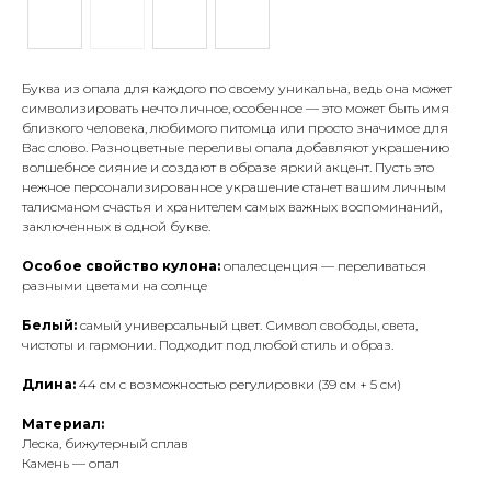
Буква из опала для каждого по своему уникальна, ведь она может
символизировать нечто личное, особенное — это может быть имя
близкого человека, любимого питомца или просто значимое для
Вас слово. Разноцветные переливы опала добавляют украшению
волшебное сияние и создают в образе яркий акцент. Пусть это
нежное персонализированное украшение станет вашим личным
талисманом счастья и хранителем самых важных воспоминаний,
заключенных в одной букве.
Особое свойство кулона:
опалесценция — переливаться
разными цветами на солнце
Белый:
самый универсальный цвет. Символ свободы, света,
чистоты и гармонии. Подходит под любой стиль и образ.
Длина:
44 см с возможностью регулировки (39 см + 5 см)
Материал:
Леска, бижутерный сплав
Камень — опал