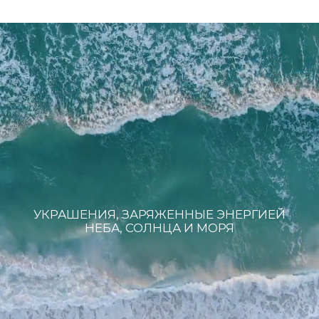
Новинки
ПОКУПАТЕЛЯМ
КОНТАКТЫ
О бренде
+7 993 918 75 23
Рекомендации по уходу
info@sky-jewells.ru
Оплата и доставка
Возврат и обмен
Политика обработки персональных данных
Публичная оферта
Разработка сайта
*Instagram (Meta Platforms) запрещен в РФ