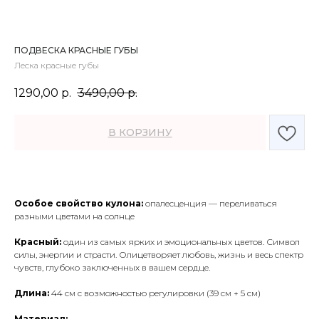
ПОДВЕСКА КРАСНЫЕ ГУБЫ
Леска красные губы
1290,00
р.
3490,00
р.
В КОРЗИНУ
Особое свойство кулона:
опалесценция — переливаться
разными цветами на солнце
Красный:
один из самых ярких и эмоциональных цветов. Символ
силы, энергии и страсти. Олицетворяет любовь, жизнь и весь спектр
чувств, глубоко заключенных в вашем сердце.
ДОСТАВКА
Длина:
44 см с возможностью регулировки (39 см + 5 см)
Все наши заказы доставляются транспортной
Материал: