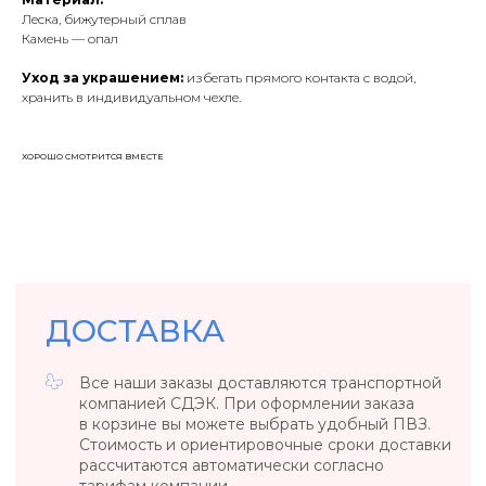
компанией СДЭК. При оформлении заказа
Леска, бижутерный сплав
в корзине вы можете выбрать удобный ПВЗ.
Камень — опал
Стоимость и ориентировочные сроки доставки
рассчитаются автоматически согласно
тарифам компании.
Уход за украшением:
избегать прямого контакта с водой,
хранить в индивидуальном чехле.
При заказе от 5000₽ доставка
по России бесплатно.
ХОРОШО СМОТРИТСЯ ВМЕСТЕ
ОПЛАТА
Оплата 100% стоимости заказа банковской
картой VISA, MasterCard или МИР онлайн
на сайте.
ОБМЕН И ВОЗВРАТ
ЮВЕЛИРНЫЕ ИЗДЕЛИЯ
Ювелирные изделия согласно положениям
Постановления Правительства № 55
от 19.01.1998 г. возврату и обмену не подлежат.
БИЖУТЕРИЯ
Вы можете вернуть или обменять товар
в течение 14 дней со дня его получения.
Вернуть товар возможно только в случае, если