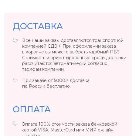
в течение 14 дней со дня его получения.
Вернуть товар возможно только в случае, если
сохранены его товарный вид, потребительские
свойства, а также документ, подтверждающий
факт и условия покупки указанного товара.
ОБЩИЕ ПОЛОЖЕНИЯ
Если вы обнаружили заводской брак
у ювелирного изделия или бижутерии,
то свяжитесь с нами, удобным для вас
способом.
*Возврат осуществляется за счет клиента. Если
вы обнаружили заводской брак в день покупки
/ в день выдачи украшения из ПВЗ, то возврат
за наш счет.