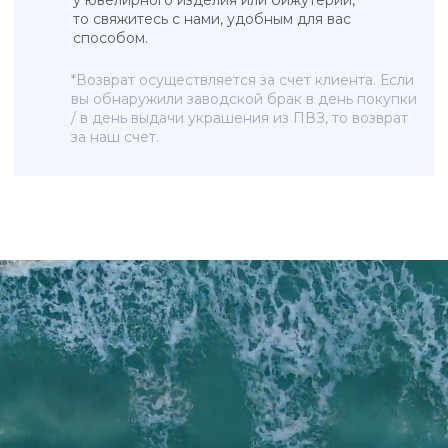
Бижутерия
Ювелирные украшения
Новинки
ПОКУПАТЕЛЯМ
КОНТАКТЫ
О бренде
+7 993 918 75 23
Рекомендации по уходу
info@sky-jewells.ru
Оплата и доставка
Возврат и обмен
Политика обработки персональных данных
Публичная оферта
Разработка сайта
*Instagram (Meta Platforms) запрещен в РФ