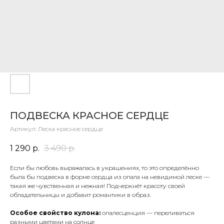
ПОДВЕСКА КРАСНОЕ СЕРДЦЕ
Артикул:
Леска красное сердце
1 290
р.
3 490
р.
Если бы любовь выражалась в украшениях, то это определённо
была бы подвеска в форме сердца из опала на невидимой леске —
такая же чувственная и нежная! Подчеркнёт красоту своей
обладательницы и добавит романтики в образ.
Особое свойство кулона:
опалесценция — переливаться
разными цветами на солнце