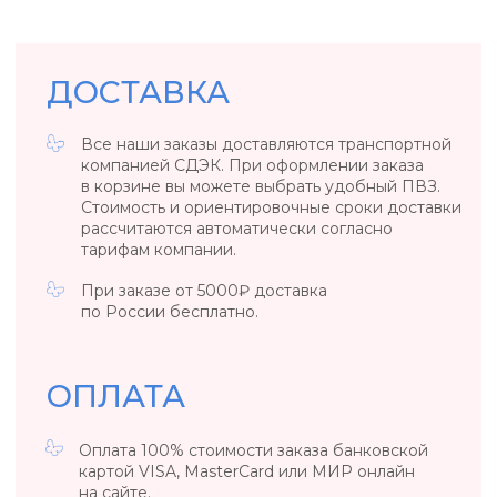
в течение 14 дней со дня его получения.
Вернуть товар возможно только в случае, если
сохранены его товарный вид, потребительские
свойства, а также документ, подтверждающий
факт и условия покупки указанного товара.
ОБЩИЕ ПОЛОЖЕНИЯ
Если вы обнаружили заводской брак
у ювелирного изделия или бижутерии,
то свяжитесь с нами, удобным для вас
способом.
*Возврат осуществляется за счет клиента. Если
вы обнаружили заводской брак в день покупки
/ в день выдачи украшения из ПВЗ, то возврат
за наш счет.