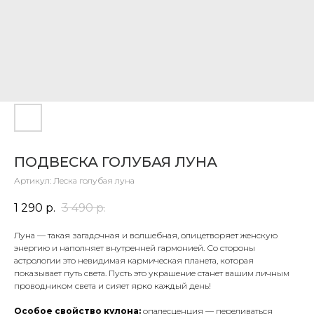
ПОДВЕСКА ГОЛУБАЯ ЛУНА
Артикул:
Леска голубая луна
1 290
р.
3 490
р.
Луна — такая загадочная и волшебная, олицетворяет женскую
энергию и наполняет внутренней гармонией. Со стороны
астрологии это невидимая кармическая планета, которая
показывает путь света. Пусть это украшение станет вашим личным
проводником света и сияет ярко каждый день!
Особое свойство кулона:
опалесценция — переливаться