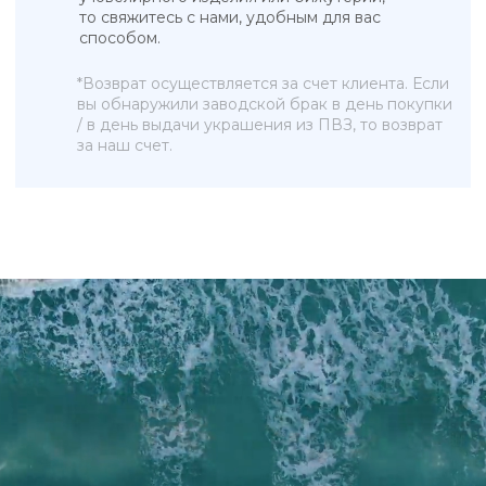
Бижутерия
Ювелирные украшения
Новинки
ПОКУПАТЕЛЯМ
КОНТАКТЫ
О бренде
+7 993 918 75 23
Рекомендации по уходу
info@sky-jewells.ru
Оплата и доставка
Возврат и обмен
Политика обработки персональных данных
Публичная оферта
Разработка сайта
*Instagram (Meta Platforms) запрещен в РФ