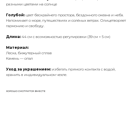
разными цветами на солнце
Голубой:
цвет бескрайнего простора, бездонного океана и неба.
Напоминает о море, путешествиях и солёных ветрах. Олицетворяет
гармонию и свободу.
Длина:
44 см с возможностью регулировки (39 см + 5 см)
Материал:
Леска, бижутерный сплав
Камень — опал
Уход за украшением:
избегать прямого контакта с водой,
хранить в индивидуальном чехле.
ХОРОШО СМОТРИТСЯ ВМЕСТЕ
ДОСТАВКА