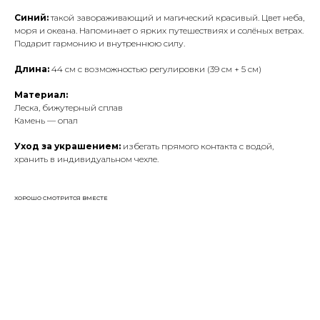
Синий:
такой завораживающий и магический красивый. Цвет неба,
моря и океана. Напоминает о ярких путешествиях и солёных ветрах.
Подарит гармонию и внутреннюю силу.
Длина:
44 см с возможностью регулировки (39 см + 5 см)
Материал:
Леска, бижутерный сплав
Камень — опал
Уход за украшением:
избегать прямого контакта с водой,
хранить в индивидуальном чехле.
ХОРОШО СМОТРИТСЯ ВМЕСТЕ
ДОСТАВКА