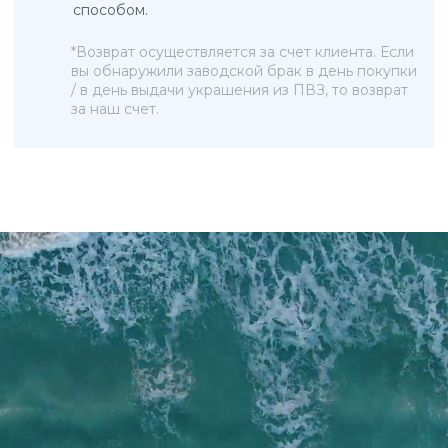
Новинки
ПОКУПАТЕЛЯМ
КОНТАКТЫ
О бренде
+7 993 918 75 23
Рекомендации по уходу
info@sky-jewells.ru
Оплата и доставка
Возврат и обмен
Политика обработки персональных данных
Публичная оферта
Разработка сайта
*Instagram (Meta Platforms) запрещен в РФ