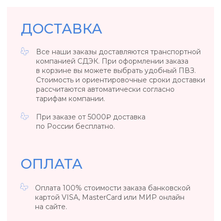
Вернуть товар возможно только в случае, если
сохранены его товарный вид, потребительские
свойства, а также документ, подтверждающий
факт и условия покупки указанного товара.
ОБЩИЕ ПОЛОЖЕНИЯ
Если вы обнаружили заводской брак
у ювелирного изделия или бижутерии,
то свяжитесь с нами, удобным для вас
способом.
*Возврат осуществляется за счет клиента. Если
вы обнаружили заводской брак в день покупки
/ в день выдачи украшения из ПВЗ, то возврат
за наш счет.