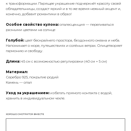
к трансформации. Парящее украшение подчеркнёт красоту своей
обладательницы, создаст яркий и в то же время нежный акцент и,
конечно, добавит романтики в образ!
Особое свойство кулона:
опалесценция — переливаться
разными цветами на солнце
Голубой:
цвет бескрайнего простора, бездонного океана и неба.
Напоминает о море, путешествиях и солёных ветрах. Олицетворяет
гармонию и свободу.
Длина:
45 см с возможностью регулировки (40 см + 5 см)
Материал:
Серебро 925, покрытие родий
Камень — опал
Уход за украшением:
избегать прямого контакта с водой,
хранить в индивидуальном чехле.
ХОРОШО СМОТРИТСЯ ВМЕСТЕ