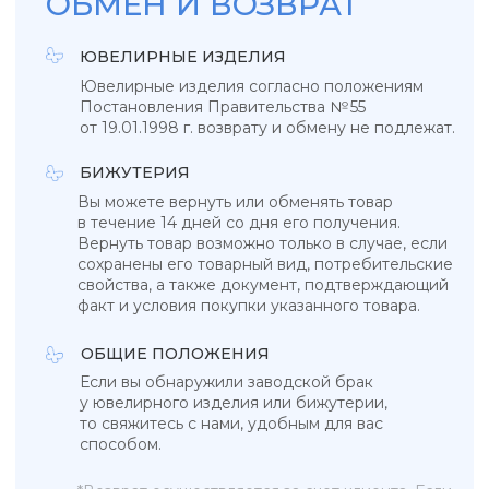
Бижутерия
Ювелирные украшения
Новинки
ПОКУПАТЕЛЯМ
КОНТАКТЫ
О бренде
+7 993 918 75 23
Рекомендации по уходу
info@sky-jewells.ru
Оплата и доставка
Возврат и обмен
Политика обработки персональных данных
Публичная оферта
Разработка сайта
*Instagram (Meta Platforms) запрещен в РФ