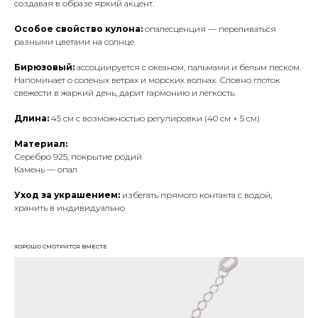
создавая в образе яркий акцент.
Особое свойство кулона:
опалесценция — переливаться
разными цветами на солнце
Бирюзовый:
ассоциируется с океаном, пальмами и белым песком.
Напоминает о соленых ветрах и морских волнах. Словно глоток
свежести в жаркий день, дарит гармонию и легкость.
Длина:
45 см с возможностью регулировки (40 см + 5 см)
Материал:
Серебро 925, покрытие родий
Камень — опал
Уход за украшением:
избегать прямого контакта с водой,
хранить в индивидуально
ХОРОШО СМОТРИТСЯ ВМЕСТЕ