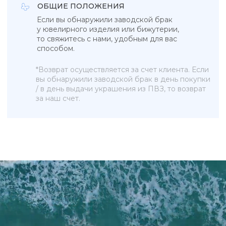
Браслеты
Blue lagoon
Серьги
In the air
Бижутерия
Ювелирные украшения
Новинки
ПОКУПАТЕЛЯМ
КОНТАКТЫ
О бренде
+7 993 918 75 23
Рекомендации по уходу
info@sky-jewells.ru
Оплата и доставка
Возврат и обмен
Политика обработки персональных данных
Публичная оферта
Разработка сайта
*Instagram (Meta Platforms) запрещен в РФ