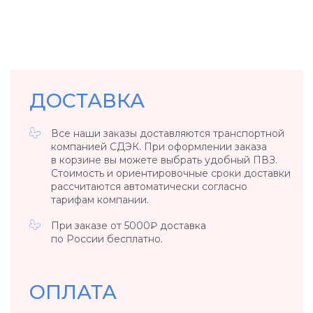
БИЖУТЕРИЯ
Вы можете вернуть или обменять товар
в течение 14 дней со дня его получения.
Вернуть товар возможно только в случае, если
сохранены его товарный вид, потребительские
свойства, а также документ, подтверждающий
факт и условия покупки указанного товара.
ОБЩИЕ ПОЛОЖЕНИЯ
Если вы обнаружили заводской брак
у ювелирного изделия или бижутерии,
то свяжитесь с нами, удобным для вас
способом.
*Возврат осуществляется за счет клиента. Если
вы обнаружили заводской брак в день покупки
/ в день выдачи украшения из ПВЗ, то возврат
за наш счет.