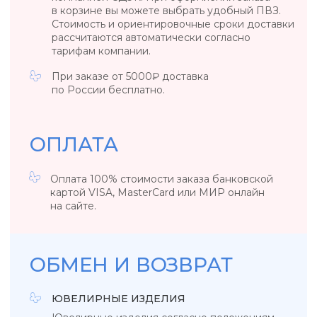
Вы можете вернуть или обменять товар
в течение 14 дней со дня его получения.
Вернуть товар возможно только в случае, если
сохранены его товарный вид, потребительские
свойства, а также документ, подтверждающий
факт и условия покупки указанного товара.
ОБЩИЕ ПОЛОЖЕНИЯ
Если вы обнаружили заводской брак
у ювелирного изделия или бижутерии,
то свяжитесь с нами, удобным для вас
способом.
*Возврат осуществляется за счет клиента. Если
вы обнаружили заводской брак в день покупки
/ в день выдачи украшения из ПВЗ, то возврат
за наш счет.