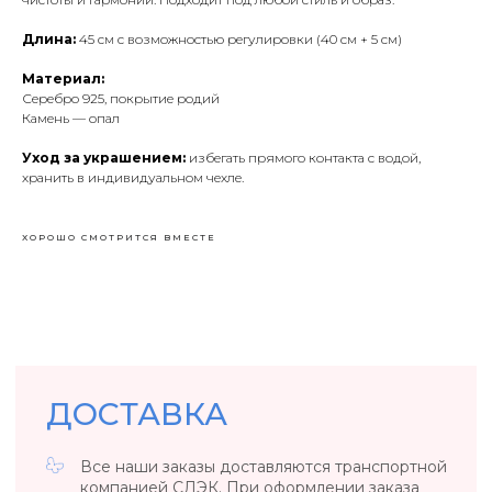
ДОСТАВКА
Длина:
45 см с возможностью регулировки (40 см + 5 см)
Все наши заказы доставляются транспортной
компанией СДЭК. При оформлении заказа
Материал:
в корзине вы можете выбрать удобный ПВЗ.
Стоимость и ориентировочные сроки доставки
Серебро 925, покрытие родий
рассчитаются автоматически согласно
Камень — опал
тарифам компании.
При заказе от 5000₽ доставка
Уход за украшением:
избегать прямого контакта с водой,
по России бесплатно.
хранить в индивидуальном чехле.
ОПЛАТА
ХОРОШО СМОТРИТСЯ ВМЕСТЕ
Оплата 100% стоимости заказа банковской
картой VISA, MasterCard или МИР онлайн
на сайте.
ОБМЕН И ВОЗВРАТ
ЮВЕЛИРНЫЕ ИЗДЕЛИЯ
Ювелирные изделия согласно положениям
Постановления Правительства № 55
от 19.01.1998 г. возврату и обмену не подлежат.
БИЖУТЕРИЯ