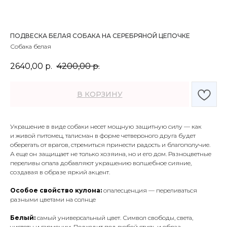
ПОДВЕСКА БЕЛАЯ СОБАКА НА СЕРЕБРЯНОЙ ЦЕПОЧКЕ
Собака белая
2640,00
р.
4200,00
р.
В КОРЗИНУ
Украшение в виде собаки несет мощную защитную силу — как
и живой питомец, талисман в форме четвероного друга будет
оберегать от врагов, стремиться принести радость и благополучие.
А еще он защищает не только хозяина, но и его дом. Разноцветные
переливы опала добавляют украшению волшебное сияние,
создавая в образе яркий акцент.
Особое свойство кулона:
опалесценция — переливаться
разными цветами на солнце
Белый:
самый универсальный цвет. Символ свободы, света,
чистоты и гармонии. Подходит под любой стиль и образ.