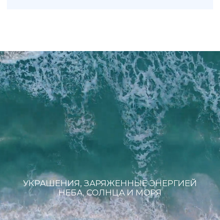
Серьги
In the air
Бижутерия
Ювелирные украшения
Новинки
ПОКУПАТЕЛЯМ
КОНТАКТЫ
О бренде
+7 993 918 75 23
Рекомендации по уходу
info@sky-jewells.ru
Оплата и доставка
Возврат и обмен
Политика обработки персональных данных
Публичная оферта
Разработка сайта
*Instagram (Meta Platforms) запрещен в РФ