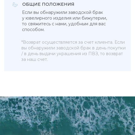
Браслеты
Blue lagoon
Серьги
In the air
Бижутерия
Ювелирные украшения
Новинки
ПОКУПАТЕЛЯМ
КОНТАКТЫ
О бренде
+7 993 918 75 23
Рекомендации по уходу
info@sky-jewells.ru
Оплата и доставка
Возврат и обмен
Политика обработки персональных данных
Публичная оферта
Разработка сайта
*Instagram (Meta Platforms) запрещен в РФ