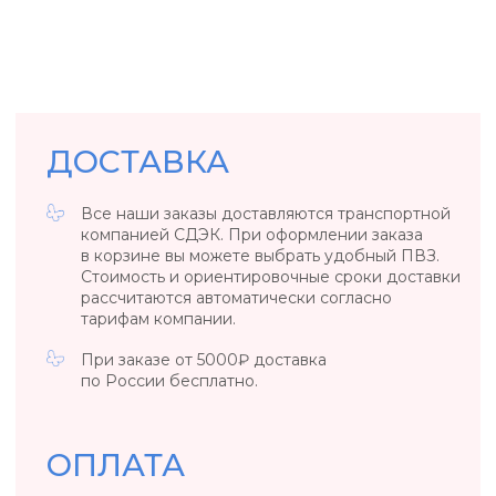
БИЖУТЕРИЯ
Вы можете вернуть или обменять товар
в течение 14 дней со дня его получения.
Вернуть товар возможно только в случае, если
сохранены его товарный вид, потребительские
свойства, а также документ, подтверждающий
факт и условия покупки указанного товара.
ОБЩИЕ ПОЛОЖЕНИЯ
Если вы обнаружили заводской брак
у ювелирного изделия или бижутерии,
то свяжитесь с нами, удобным для вас
способом.
*Возврат осуществляется за счет клиента. Если
вы обнаружили заводской брак в день покупки
/ в день выдачи украшения из ПВЗ, то возврат
за наш счет.