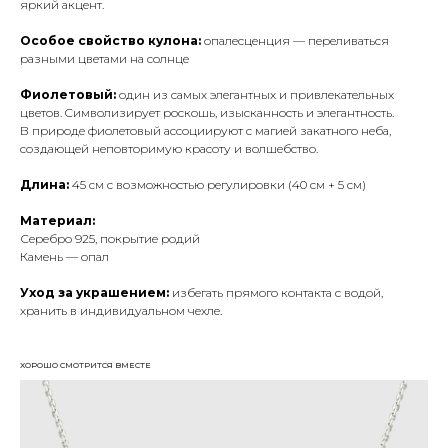
яркий акцент.
Особое свойство кулона:
опалесценция — переливаться
разными цветами на солнце
Фиолетовый:
один из самых элегантных и привлекательных
цветов. Cимволизирует роскошь, изысканность и элегантность.
В природе фиолетовый ассоциируют с магией закатного неба,
создающей неповторимую красоту и волшебство.
Длина:
45 см с возможностью регулировки (40 см + 5 см)
Материал:
Серебро 925, покрытие родий
Камень — опал
Уход за украшением:
избегать прямого контакта с водой,
хранить в индивидуальном чехле.
ХОРОШО СМОТРИТСЯ ВМЕСТЕ