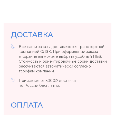
БИЖУТЕРИЯ
Вы можете вернуть или обменять товар
в течение 14 дней со дня его получения.
Вернуть товар возможно только в случае, если
сохранены его товарный вид, потребительские
свойства, а также документ, подтверждающий
факт и условия покупки указанного товара.
ОБЩИЕ ПОЛОЖЕНИЯ
Если вы обнаружили заводской брак
у ювелирного изделия или бижутерии,
то свяжитесь с нами, удобным для вас
способом.
*Возврат осуществляется за счет клиента. Если
вы обнаружили заводской брак в день покупки
/ в день выдачи украшения из ПВЗ, то возврат
за наш счет.