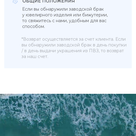
Браслеты
Blue lagoon
Серьги
In the air
Бижутерия
Ювелирные украшения
Новинки
ПОКУПАТЕЛЯМ
КОНТАКТЫ
О бренде
+7 993 918 75 23
Рекомендации по уходу
info@sky-jewells.ru
Оплата и доставка
Возврат и обмен
Политика обработки персональных данных
Публичная оферта
Разработка сайта
*Instagram (Meta Platforms) запрещен в РФ